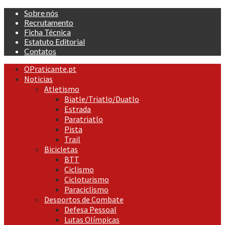
Skip
Sobre nós
to
Recrutamento
content
Ficha Técnica
Estatuto Editorial
Contatos
Primary
OPraticante.pt
Menu
Noticias
Atletismo
Biatle/Triatlo/Duatlo
Estrada
Paratriatlo
Pista
Trail
Bicicletas
BTT
Ciclismo
Cicloturismo
Paraciclismo
Desportos de Combate
Defesa Pessoal
Lutas Olímpicas