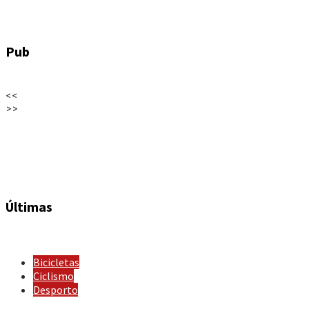
Pub
<<
>>
Últimas
Bicicletas
Ciclismo
Desporto