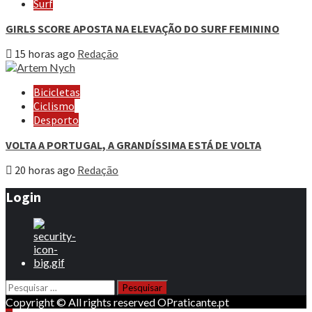
Surf
GIRLS SCORE APOSTA NA ELEVAÇÃO DO SURF FEMININO
15 horas ago
Redação
Bicicletas
Ciclismo
Desporto
VOLTA A PORTUGAL, A GRANDÍSSIMA ESTÁ DE VOLTA
20 horas ago
Redação
Login
Pesquisar
por:
Copyright © All rights reserved OPraticante.pt