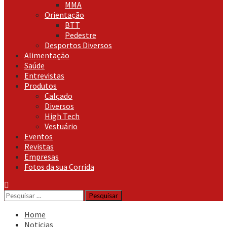
MMA
Orientação
BTT
Pedestre
Desportos Diversos
Alimentação
Saúde
Entrevistas
Produtos
Calçado
Diversos
High Tech
Vestuário
Eventos
Revistas
Empresas
Fotos da sua Corrida
Pesquisar
por:
Home
Noticias