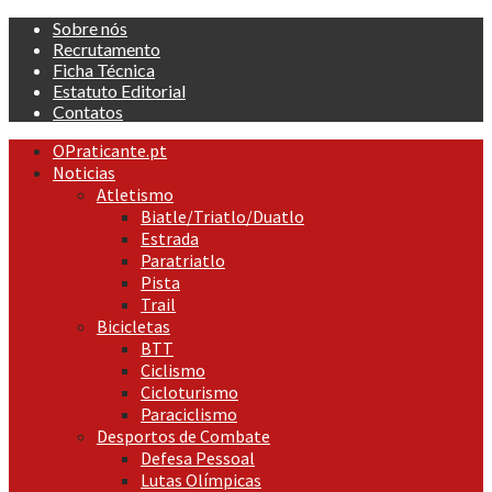
Skip
Sobre nós
to
Recrutamento
content
Ficha Técnica
Estatuto Editorial
Contatos
Primary
OPraticante.pt
Menu
Noticias
Atletismo
Biatle/Triatlo/Duatlo
Estrada
Paratriatlo
Pista
Trail
Bicicletas
BTT
Ciclismo
Cicloturismo
Paraciclismo
Desportos de Combate
Defesa Pessoal
Lutas Olímpicas