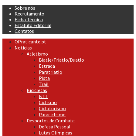
Skip
Sobre nós
to
Recrutamento
content
Ficha Técnica
Estatuto Editorial
Contatos
Primary
OPraticante.pt
Menu
Noticias
Atletismo
Biatle/Triatlo/Duatlo
Estrada
Paratriatlo
Pista
Trail
Bicicletas
BTT
Ciclismo
Cicloturismo
Paraciclismo
Desportos de Combate
Defesa Pessoal
Lutas Olímpicas