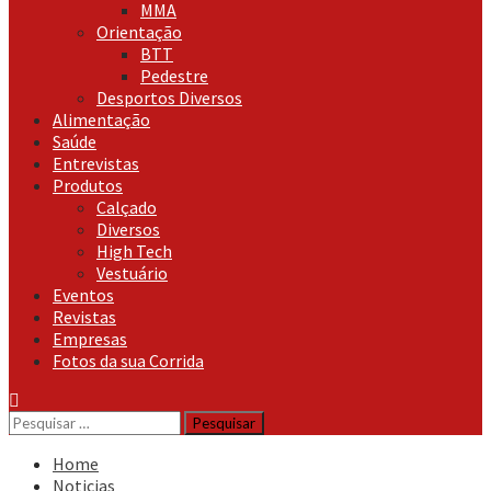
MMA
Orientação
BTT
Pedestre
Desportos Diversos
Alimentação
Saúde
Entrevistas
Produtos
Calçado
Diversos
High Tech
Vestuário
Eventos
Revistas
Empresas
Fotos da sua Corrida
Pesquisar
por:
Home
Noticias