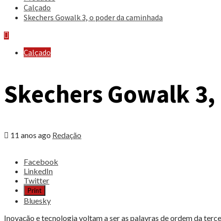
Calçado
Skechers Gowalk 3, o poder da caminhada
Calçado
Skechers Gowalk 3,
11 anos ago
Redação
Share
Facebook
the
LinkedIn
post
Twitter
"Skechers
Print
Gowalk
Bluesky
3,
o
Inovação e tecnologia voltam a ser as palavras de ordem da terc