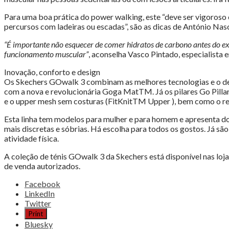
Para uma boa prática do power walking, este “deve ser vigoroso
percursos com ladeiras ou escadas”, são as dicas de António Nasc
“É importante não esquecer de comer hidratos de carbono antes do e
funcionamento muscular”
, aconselha Vasco Pintado, especialista 
Inovação, conforto e design
Os Skechers GOwalk 3 combinam as melhores tecnologias e o desi
com a nova e revolucionária Goga MatTM. Já os pilares Go Pill
e o upper mesh sem costuras (FitKnitTM Upper ), bem como o re
Esta linha tem modelos para mulher e para homem e apresenta do
mais discretas e sóbrias. Há escolha para todos os gostos. Já s
atividade física.
A coleção de ténis GOwalk 3 da Skechers está disponível nas loj
de venda autorizados.
Share
Facebook
the
LinkedIn
post
Twitter
"Skechers
Print
Gowalk
Bluesky