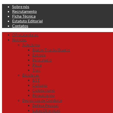
Skip
Sobre nós
to
Recrutamento
content
Ficha Técnica
Estatuto Editorial
Contatos
Primary
OPraticante.pt
Menu
Noticias
Atletismo
Biatle/Triatlo/Duatlo
Estrada
Paratriatlo
Pista
Trail
Bicicletas
BTT
Ciclismo
Cicloturismo
Paraciclismo
Desportos de Combate
Defesa Pessoal
Lutas Olímpicas