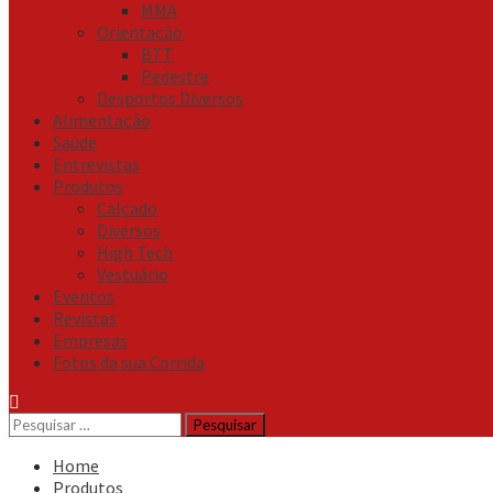
MMA
Orientação
BTT
Pedestre
Desportos Diversos
Alimentação
Saúde
Entrevistas
Produtos
Calçado
Diversos
High Tech
Vestuário
Eventos
Revistas
Empresas
Fotos da sua Corrida
Pesquisar
por:
Home
Produtos