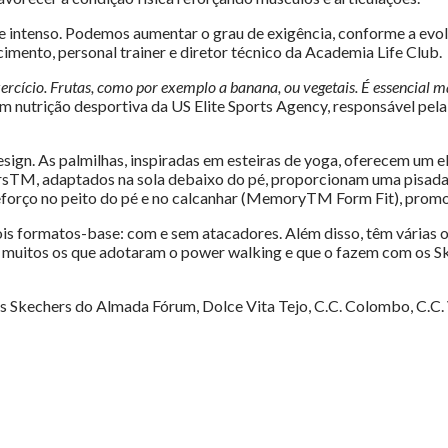
 e intenso. Podemos aumentar o grau de exigência, conforme a evo
imento, personal trainer e diretor técnico da Academia Life Club.
xercício. Frutas, como por exemplo a banana, ou vegetais. É essencia
em nutrição desportiva da US Elite Sports Agency, responsável pela 
gn. As palmilhas, inspiradas em esteiras de yoga, oferecem um e
arsTM, adaptados na sola debaixo do pé, proporcionam uma pisada
forço no peito do pé e no calcanhar (MemoryTM Form Fit), promo
is formatos-base: com e sem atacadores. Além disso, têm várias o
ão muitos os que adotaram o power walking e que o fazem com os S
as Skechers do Almada Fórum, Dolce Vita Tejo, C.C. Colombo, C.C. 