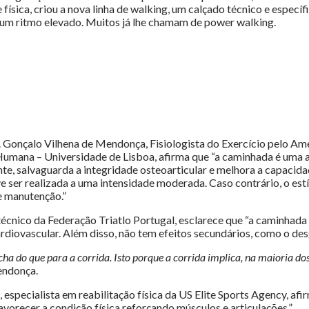
física, criou a nova linha de walking, um calçado técnico e especí
um ritmo elevado. Muitos já lhe chamam de power walking.
s. Gonçalo Vilhena de Mendonça, Fisiologista do Exercício pelo A
umana – Universidade de Lisboa, afirma que “a caminhada é uma a
e, salvaguarda a integridade osteoarticular e melhora a capacidad
ve ser realizada a uma intensidade moderada. Caso contrário, o estím
e manutenção.”
técnico da Federação Triatlo Portugal, esclarece que “a caminhada
iovascular. Além disso, não tem efeitos secundários, como o desga
a do que para a corrida. Isto porque a corrida implica, na maioria do
endonça.
specialista em reabilitação física da US Elite Sports Agency, afi
avorecer a condição física reforçando músculos e articulações.”