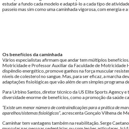
poder
estudar a fundo cada modelo e adaptá-lo a cada tipo de atividade 
da
passeio mas sim como uma caminhada vigorosa, com energia e a 
caminhada"
Os benefícios da caminhada
Vários especialistas afirmam que andar tem múltiplos benefício
Motricidade e Professor Auxiliar da Faculdade de Motricidade H
dispêndio energético, promove ganhos na força muscular resistent
níveis de colesterol no sangue. Mas, para ser eficaz, a marcha de
adaptações fisiológicas que vão além de um simples programa d
Para Urbino Santos, diretor técnico da US Elite Sports Agency e 
diversidade enorme de benefícios, como a promoção da saúde card
“Existe um menor número de contraindicações para a prática de march
aparelhos/sistemas fisiológicos”
, acrescenta Gonçalo Vilhena de M
Caminhar tem vantagens também na reabilitação. Serge Caetano, e
muscular nas pessoas sedentárias ou com lesões articulares. Irá f