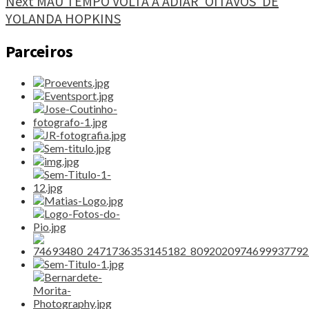
Next
MAU TEMPO VOLTA A ADIAR ‘OITAVOS’ DE
EM
PARIS"
YOLANDA HOPKINS
Parceiros