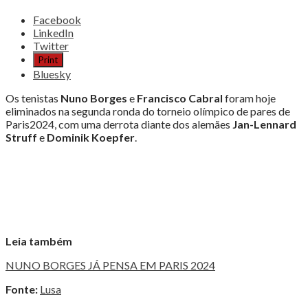
Share
Facebook
the
LinkedIn
post
Twitter
"TERMINOU
Print
O
Bluesky
SONHO
OLÍMPICO
Os tenistas
Nuno Borges
e
Francisco Cabral
foram hoje
DO
eliminados na segunda ronda do torneio olímpico de pares de
TÉNIS
Paris2024, com uma derrota diante dos alemães
Jan-Lennard
EM
Struff
e
Dominik Koepfer
.
PARIS"
Leia também
NUNO BORGES JÁ PENSA EM PARIS 2024
Fonte:
Lusa