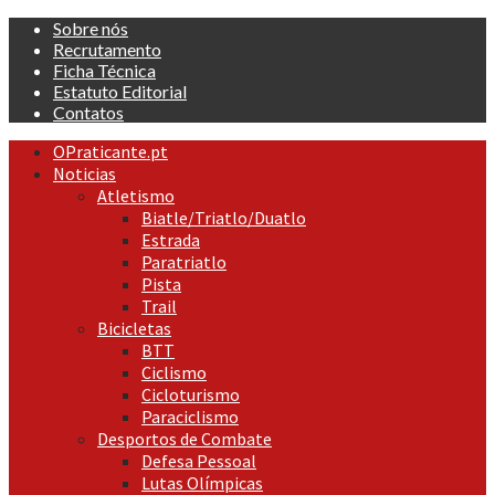
Skip
Sobre nós
to
Recrutamento
content
Ficha Técnica
Estatuto Editorial
Contatos
Primary
OPraticante.pt
Menu
Noticias
Atletismo
Biatle/Triatlo/Duatlo
Estrada
Paratriatlo
Pista
Trail
Bicicletas
BTT
Ciclismo
Cicloturismo
Paraciclismo
Desportos de Combate
Defesa Pessoal
Lutas Olímpicas