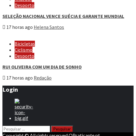
Desporto
SELEÇÃO NACIONAL VENCE SUÉCIA E GARANTE MUNDIAL
17 horas ago
Helena Santos
Bicicletas
Ciclismo
Desporto
RUI OLIVEIRA COM UM DIA DE SONHO
17 horas ago
Redação
Login
Pesquisar
por:
Copyright © All rights reserved OPraticante.pt