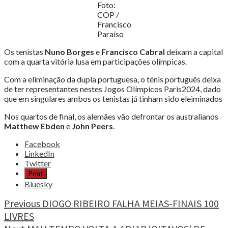
Foto:
COP /
Francisco
Paraíso
Os tenistas
Nuno Borges
e
Francisco Cabral
deixam a capital
com a quarta vitória lusa em participações olímpicas.
Com a eliminação da dupla portuguesa, o ténis português deixa
de ter representantes nestes Jogos Olímpicos Paris2024, dado
que em singulares ambos os tenistas já tinham sido eleiminados
Nos quartos de final, os alemães vão defrontar os australianos
Matthew Ebden
e
John Peers
.
Share
Facebook
the
LinkedIn
post
Twitter
"TERMINOU
Print
O
Bluesky
SONHO
OLÍMPICO
Continue
Previous
DIOGO RIBEIRO FALHA MEIAS-FINAIS 100
DO
LIVRES
Reading
TÉNIS