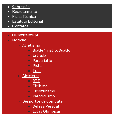
Skip
Sobre nós
to
Recrutamento
content
Ficha Técnica
Estatuto Editorial
Contatos
Primary
OPraticante.pt
Menu
Noticias
Atletismo
Biatle/Triatlo/Duatlo
Estrada
Paratriatlo
Pista
Trail
Bicicletas
BTT
Ciclismo
Cicloturismo
Paraciclismo
Desportos de Combate
Defesa Pessoal
Lutas Olímpicas