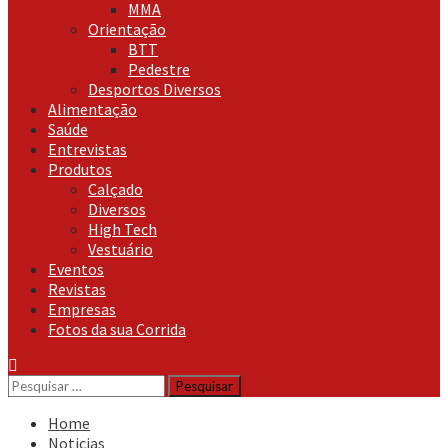
MMA
Orientação
BTT
Pedestre
Desportos Diversos
Alimentação
Saúde
Entrevistas
Produtos
Calçado
Diversos
High Tech
Vestuário
Eventos
Revistas
Empresas
Fotos da sua Corrida
Pesquisar
por:
Home
Noticias