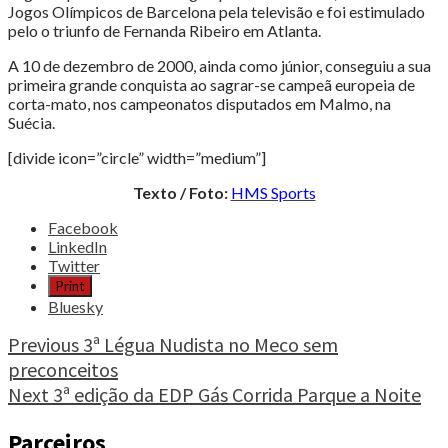
Jogos Olímpicos de Barcelona pela televisão e foi estimulado
pelo o triunfo de Fernanda Ribeiro em Atlanta.
A 10 de dezembro de 2000, ainda como júnior, conseguiu a sua
primeira grande conquista ao sagrar-se campeã europeia de
corta-mato, nos campeonatos disputados em Malmo, na
Suécia.
[divide icon=”circle” width=”medium”]
Texto / Foto:
HMS Sports
Share
Facebook
the
LinkedIn
post
Twitter
"Sporting
Print
Clube
Bluesky
Portugal,
Jéssica
Continue
Previous
3ª Légua Nudista no Meco sem
Augusto
preconceitos
Reading
novo
Next
3ª edição da EDP Gás Corrida Parque a Noite
reforço"
Parceiros