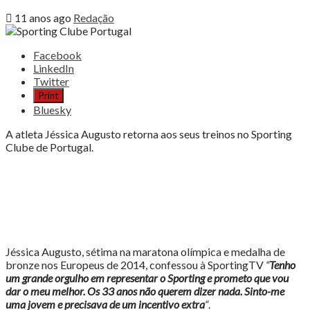
11 anos ago
Redação
Share
Facebook
the
LinkedIn
post
Twitter
"Sporting
Print
Clube
Bluesky
Portugal,
Jéssica
A atleta Jéssica Augusto retorna aos seus treinos no Sporting
Augusto
Clube de Portugal.
novo
reforço"
Jéssica Augusto, sétima na maratona olímpica e medalha de
bronze nos Europeus de 2014, confessou à SportingTV
“
Tenho
um grande orgulho em representar o Sporting e prometo que vou
dar o meu melhor. Os 33 anos não querem dizer nada. Sinto-me
uma jovem e precisava de um incentivo extra
“
.