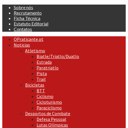
Skip
Sobre nós
to
Recrutamento
content
Ficha Técnica
Estatuto Editorial
Contatos
Primary
OPraticante.pt
Menu
Noticias
Atletismo
Biatle/Triatlo/Duatlo
Estrada
Paratriatlo
Pista
Trail
Bicicletas
BTT
Ciclismo
Cicloturismo
Paraciclismo
Desportos de Combate
Defesa Pessoal
Lutas Olímpicas