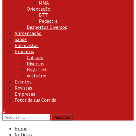
MMA
Orientação
BTT
Pedestre
Desportos Diversos
Alimentação
Saúde
Entrevistas
Produtos
Calçado
Diversos
High Tech
Vestuário
Eventos
Revistas
Empresas
Fotos da sua Corrida
Pesquisar
por:
Home
Noticias