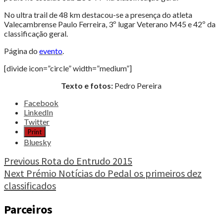
No ultra trail de 48 km destacou-se a presença do atleta
Valecambrense Paulo Ferreira, 3º lugar Veterano M45 e 42º da
classificação geral.
Página do
evento
.
[divide icon=”circle” width=”medium”]
Texto e fotos:
Pedro Pereira
Share
Facebook
the
LinkedIn
post
Twitter
"Santo
Print
Thyrso
Bluesky
Ultra
Trail
Continue
Previous
Rota do Entrudo 2015
superou
Next
Prémio Notícias do Pedal os primeiros dez
Reading
expectativas"
classificados
Parceiros