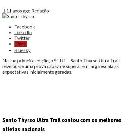
11 anos ago
Redação
Share
Facebook
the
LinkedIn
post
Twitter
"Santo
Print
Thyrso
Bluesky
Ultra
Trail
Na sua primeira edição, o STUT – Santo Thyrso Ultra Trail
superou
revelou-se uma prova capaz de superar em larga escala as
expectativas"
expectativas inicialmente geradas.
Santo Thyrso Ultra Trail contou com os melhores
atletas nacionais