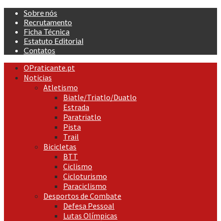
Skip
Sobre nós
to
Recrutamento
content
Ficha Técnica
Estatuto Editorial
Contatos
Primary
OPraticante.pt
Menu
Noticias
Atletismo
Biatle/Triatlo/Duatlo
Estrada
Paratriatlo
Pista
Trail
Bicicletas
BTT
Ciclismo
Cicloturismo
Paraciclismo
Desportos de Combate
Defesa Pessoal
Lutas Olímpicas