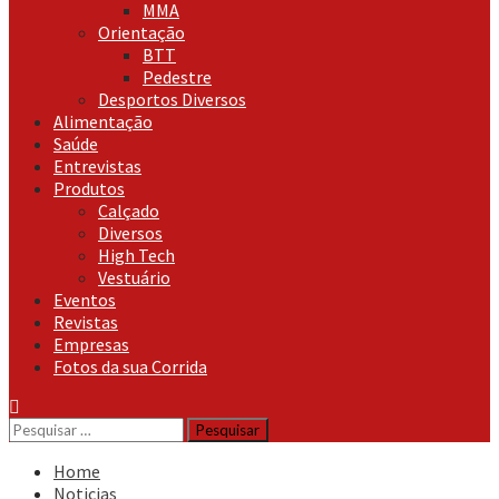
MMA
Orientação
BTT
Pedestre
Desportos Diversos
Alimentação
Saúde
Entrevistas
Produtos
Calçado
Diversos
High Tech
Vestuário
Eventos
Revistas
Empresas
Fotos da sua Corrida
Pesquisar
por:
Home
Noticias