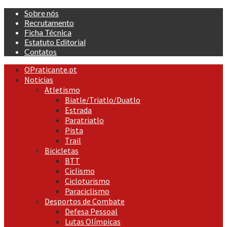
Skip
Sobre nós
to
Recrutamento
content
Ficha Técnica
Estatuto Editorial
Contatos
Primary
OPraticante.pt
Menu
Noticias
Atletismo
Biatle/Triatlo/Duatlo
Estrada
Paratriatlo
Pista
Trail
Bicicletas
BTT
Ciclismo
Cicloturismo
Paraciclismo
Desportos de Combate
Defesa Pessoal
Lutas Olímpicas