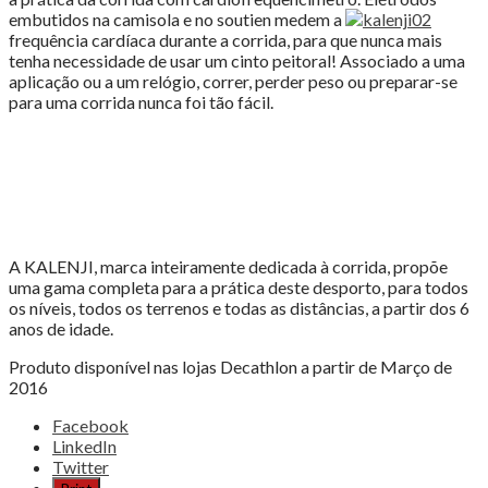
e
embutidos na camisola e no soutien medem a
com
frequência cardíaca durante a corrida, para que nunca mais
todo
tenha necessidade de usar um cinto peitoral! Associado a uma
o
aplicação ou a um relógio, correr, perder peso ou preparar-se
conforto"
para uma corrida nunca foi tão fácil.
A KALENJI, marca inteiramente dedicada à corrida, propõe
uma gama completa para a prática deste desporto, para todos
os níveis, todos os terrenos e todas as distâncias, a partir dos 6
anos de idade.
Produto disponível nas lojas Decathlon a partir de Março de
2016
Share
Facebook
the
LinkedIn
post
Twitter
"T-