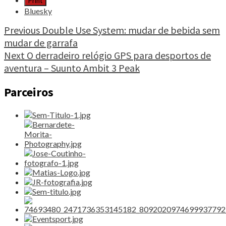
Print
shirt
Bluesky
e
soutien
Continue
Previous
Double Use System: mudar de bebida sem
Cardio:
mudar de garrafa
Reading
correr
Next
O derradeiro relógio GPS para desportos de
sempre
com
aventura – Suunto Ambit 3 Peak
o
ritmo
Parceiros
certo,
e
com
todo
o
conforto"