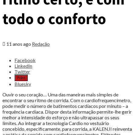
todo o conforto
11 anos ago
Redação
Share
Facebook
the
LinkedIn
post
Twitter
"T-
Print
shirt
Bluesky
e
soutien
Ouvir o seu coração… Uma das maneiras mais simples de
Cardio:
encontrar o seu ritmo de corrida. Com o cardiofrequencímetro,
correr
pode medir o número de batimentos cardíacos por minuto – a
sempre
frequência cardíaca. Dispor desta informação permite-lhe gerir
com
melhor a intensidade do esforço e não ultrapassar os seus
o
limites. Ao integrar a tecnologia Cardio no vestuário
ritmo
concebido, especificamente, para corrida, a KALENJI reinventa
certo,
a prática da corrida com cardiofrequencímetro. Elétrodos