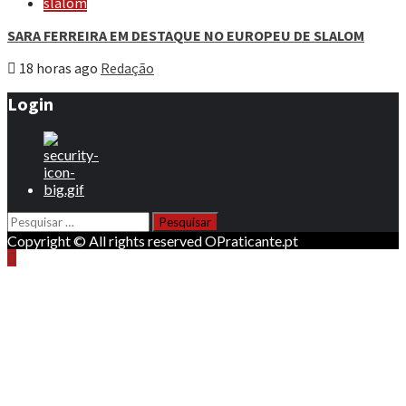
slalom
SARA FERREIRA EM DESTAQUE NO EUROPEU DE SLALOM
18 horas ago
Redação
Login
Pesquisar
por:
Copyright © All rights reserved OPraticante.pt