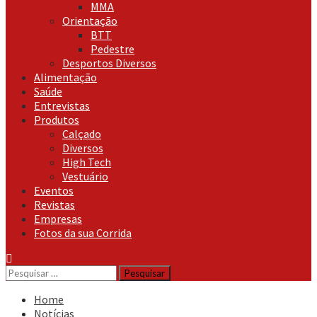
MMA
Orientação
BTT
Pedestre
Desportos Diversos
Alimentação
Saúde
Entrevistas
Produtos
Calçado
Diversos
High Tech
Vestuário
Eventos
Revistas
Empresas
Fotos da sua Corrida
Pesquisar
por:
Home
Notícias