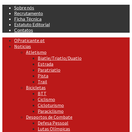
Skip
Sobre nós
to
Recrutamento
content
Ficha Técnica
Estatuto Editorial
Contatos
Primary
OPraticante.pt
Menu
Noticias
Atletismo
Biatle/Triatlo/Duatlo
Estrada
Paratriatlo
Pista
Trail
Bicicletas
BTT
Ciclismo
Cicloturismo
Paraciclismo
Desportos de Combate
Defesa Pessoal
Lutas Olímpicas