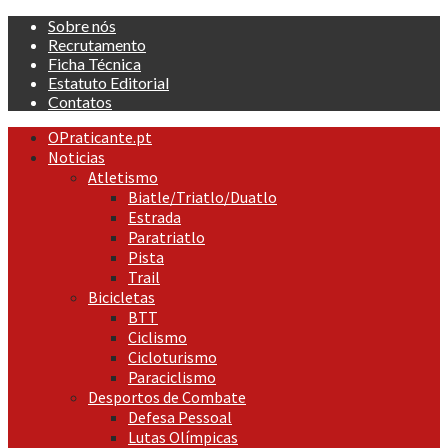
Skip
Sobre nós
to
Recrutamento
content
Ficha Técnica
Estatuto Editorial
Contatos
Primary
OPraticante.pt
Menu
Noticias
Atletismo
Biatle/Triatlo/Duatlo
Estrada
Paratriatlo
Pista
Trail
Bicicletas
BTT
Ciclismo
Cicloturismo
Paraciclismo
Desportos de Combate
Defesa Pessoal
Lutas Olímpicas