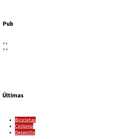
Pub
<<
>>
Últimas
Bicicletas
Ciclismo
Desporto