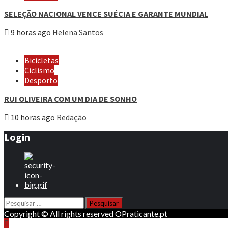
SELEÇÃO NACIONAL VENCE SUÉCIA E GARANTE MUNDIAL
9 horas ago
Helena Santos
Bicicletas
Ciclismo
Desporto
RUI OLIVEIRA COM UM DIA DE SONHO
10 horas ago
Redação
Login
Pesquisar
por:
Copyright © All rights reserved OPraticante.pt