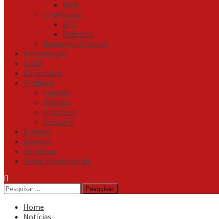
MMA
Orientação
BTT
Pedestre
Desportos Diversos
Alimentação
Saúde
Entrevistas
Produtos
Calçado
Diversos
High Tech
Vestuário
Eventos
Revistas
Empresas
Fotos da sua Corrida
Pesquisar
por:
Home
Notícias