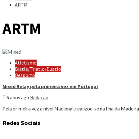
ARTM
ARTM
Atletismo
Biatle/Triatlo/Duatlo
Desporto
Mixed Relay pela primeira vez em Portugal
6 anos ago
Redação
Pela primeira vez a nível Nacional, realizou-se na Ilha da Madei
Redes Sociais