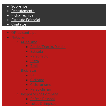
Skip
Sobre nós
to
Recrutamento
content
Ficha Técnica
Estatuto Editorial
Contatos
Primary
OPraticante.pt
Menu
Noticias
Atletismo
Biatle/Triatlo/Duatlo
Estrada
Paratriatlo
Pista
Trail
Bicicletas
BTT
Ciclismo
Cicloturismo
Paraciclismo
Desportos de Combate
Defesa Pessoal
Lutas Olímpicas