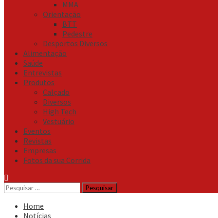
MMA
Orientação
BTT
Pedestre
Desportos Diversos
Alimentação
Saúde
Entrevistas
Produtos
Calçado
Diversos
High Tech
Vestuário
Eventos
Revistas
Empresas
Fotos da sua Corrida
Pesquisar
por:
Home
Notícias