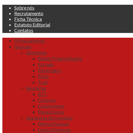
Skip
Sobre nós
to
Recrutamento
content
Ficha Técnica
Estatuto Editorial
Contatos
Primary
OPraticante.pt
Menu
Noticias
Atletismo
Biatle/Triatlo/Duatlo
Estrada
Paratriatlo
Pista
Trail
Bicicletas
BTT
Ciclismo
Cicloturismo
Paraciclismo
Desportos de Combate
Defesa Pessoal
Lutas Olímpicas