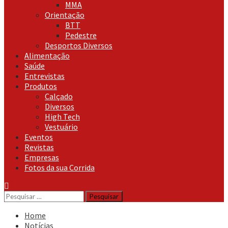
MMA
Orientação
BTT
Pedestre
Desportos Diversos
Alimentação
Saúde
Entrevistas
Produtos
Calçado
Diversos
High Tech
Vestuário
Eventos
Revistas
Empresas
Fotos da sua Corrida
Pesquisar
por:
Home
Notícias