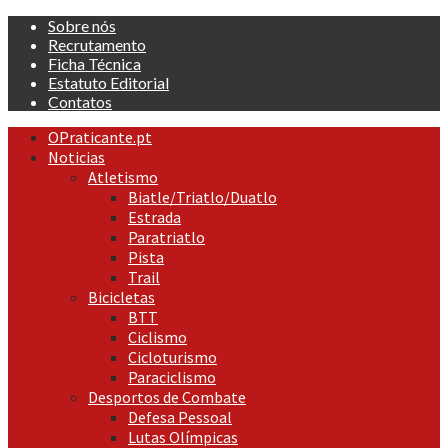
Skip
Sobre nós
to
Recrutamento
content
Ficha Técnica
Estatuto Editorial
Contatos
Primary
OPraticante.pt
Menu
Noticias
Atletismo
Biatle/Triatlo/Duatlo
Estrada
Paratriatlo
Pista
Trail
Bicicletas
BTT
Ciclismo
Cicloturismo
Paraciclismo
Desportos de Combate
Defesa Pessoal
Lutas Olímpicas