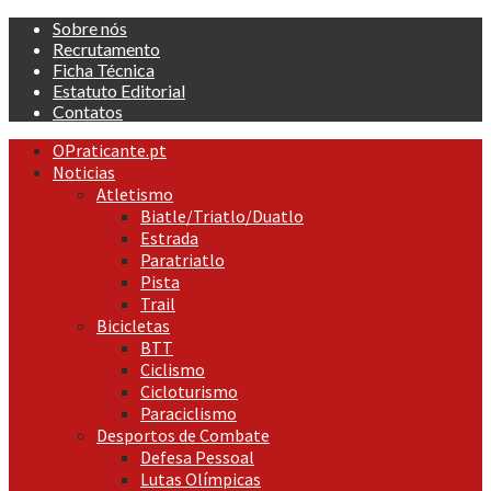
Skip
Sobre nós
to
Recrutamento
content
Ficha Técnica
Estatuto Editorial
Contatos
Primary
OPraticante.pt
Menu
Noticias
Atletismo
Biatle/Triatlo/Duatlo
Estrada
Paratriatlo
Pista
Trail
Bicicletas
BTT
Ciclismo
Cicloturismo
Paraciclismo
Desportos de Combate
Defesa Pessoal
Lutas Olímpicas