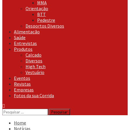
MMA
Orientação
BTT
Pedestre
Desportos Diversos
Alimentação
Saúde
Entrevistas
Produtos
Calçado
Diversos
High Tech
Vestuário
Eventos
Revistas
Empresas
Fotos da sua Corrida
Pesquisar
por:
Home
Notícias