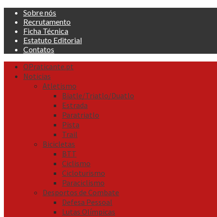
Skip
Sobre nós
to
Recrutamento
content
Ficha Técnica
Estatuto Editorial
Contatos
Primary
OPraticante.pt
Menu
Noticias
Atletismo
Biatle/Triatlo/Duatlo
Estrada
Paratriatlo
Pista
Trail
Bicicletas
BTT
Ciclismo
Cicloturismo
Paraciclismo
Desportos de Combate
Defesa Pessoal
Lutas Olímpicas