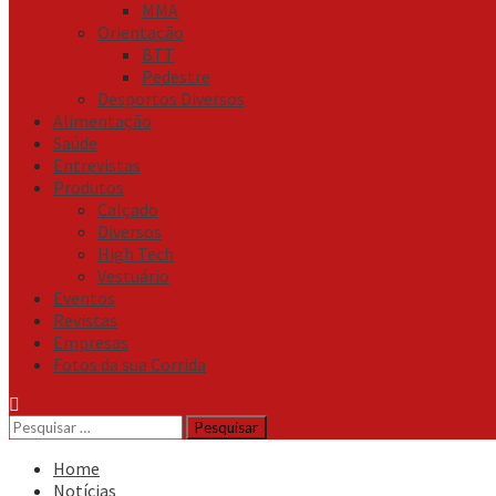
MMA
Orientação
BTT
Pedestre
Desportos Diversos
Alimentação
Saúde
Entrevistas
Produtos
Calçado
Diversos
High Tech
Vestuário
Eventos
Revistas
Empresas
Fotos da sua Corrida
Pesquisar
por:
Home
Notícias