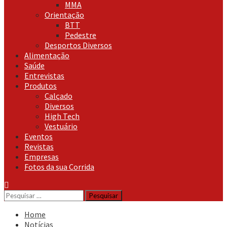
MMA
Orientação
BTT
Pedestre
Desportos Diversos
Alimentação
Saúde
Entrevistas
Produtos
Calçado
Diversos
High Tech
Vestuário
Eventos
Revistas
Empresas
Fotos da sua Corrida
Pesquisar
por:
Home
Notícias