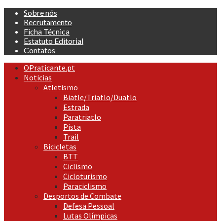
Skip
Sobre nós
to
Recrutamento
content
Ficha Técnica
Estatuto Editorial
Contatos
Primary
OPraticante.pt
Menu
Noticias
Atletismo
Biatle/Triatlo/Duatlo
Estrada
Paratriatlo
Pista
Trail
Bicicletas
BTT
Ciclismo
Cicloturismo
Paraciclismo
Desportos de Combate
Defesa Pessoal
Lutas Olímpicas