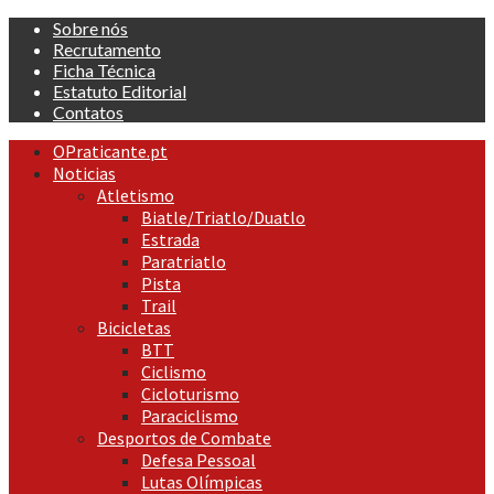
Skip
Sobre nós
to
Recrutamento
content
Ficha Técnica
Estatuto Editorial
Contatos
Primary
OPraticante.pt
Menu
Noticias
Atletismo
Biatle/Triatlo/Duatlo
Estrada
Paratriatlo
Pista
Trail
Bicicletas
BTT
Ciclismo
Cicloturismo
Paraciclismo
Desportos de Combate
Defesa Pessoal
Lutas Olímpicas