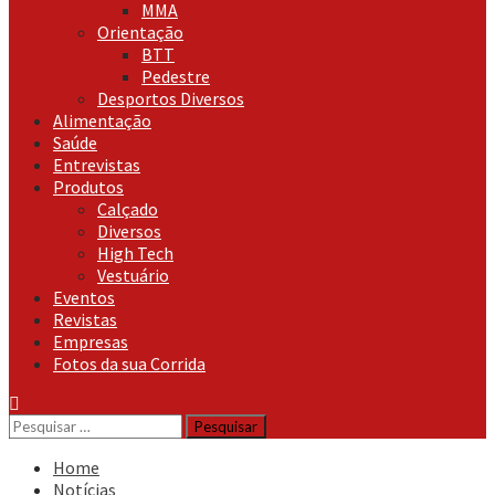
MMA
Orientação
BTT
Pedestre
Desportos Diversos
Alimentação
Saúde
Entrevistas
Produtos
Calçado
Diversos
High Tech
Vestuário
Eventos
Revistas
Empresas
Fotos da sua Corrida
Pesquisar
por:
Home
Notícias