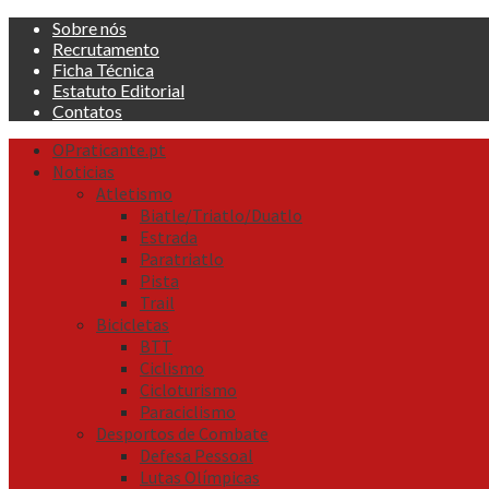
Skip
Sobre nós
to
Recrutamento
content
Ficha Técnica
Estatuto Editorial
Contatos
Primary
OPraticante.pt
Menu
Noticias
Atletismo
Biatle/Triatlo/Duatlo
Estrada
Paratriatlo
Pista
Trail
Bicicletas
BTT
Ciclismo
Cicloturismo
Paraciclismo
Desportos de Combate
Defesa Pessoal
Lutas Olímpicas