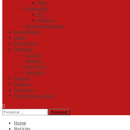
MMA
Orientação
BTT
Pedestre
Desportos Diversos
Alimentação
Saúde
Entrevistas
Produtos
Calçado
Diversos
High Tech
Vestuário
Eventos
Revistas
Empresas
Fotos da sua Corrida
Pesquisar
por:
Home
Notícias