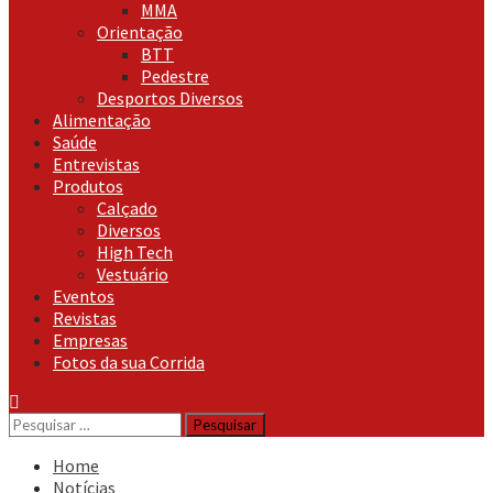
MMA
Orientação
BTT
Pedestre
Desportos Diversos
Alimentação
Saúde
Entrevistas
Produtos
Calçado
Diversos
High Tech
Vestuário
Eventos
Revistas
Empresas
Fotos da sua Corrida
Pesquisar
por:
Home
Notícias