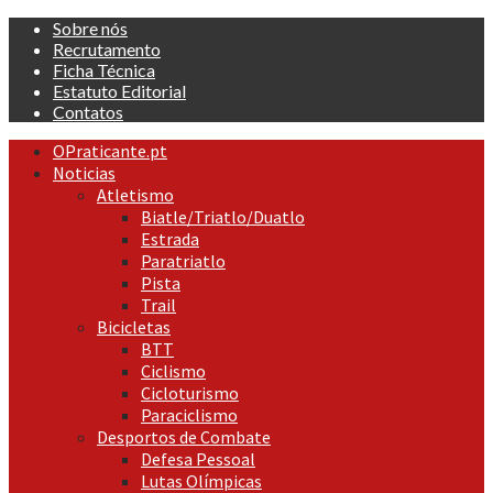
Skip
Sobre nós
to
Recrutamento
content
Ficha Técnica
Estatuto Editorial
Contatos
Primary
OPraticante.pt
Menu
Noticias
Atletismo
Biatle/Triatlo/Duatlo
Estrada
Paratriatlo
Pista
Trail
Bicicletas
BTT
Ciclismo
Cicloturismo
Paraciclismo
Desportos de Combate
Defesa Pessoal
Lutas Olímpicas