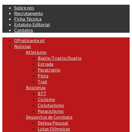
Skip
Sobre nós
to
Recrutamento
content
Ficha Técnica
Estatuto Editorial
Contatos
Primary
OPraticante.pt
Menu
Noticias
Atletismo
Biatle/Triatlo/Duatlo
Estrada
Paratriatlo
Pista
Trail
Bicicletas
BTT
Ciclismo
Cicloturismo
Paraciclismo
Desportos de Combate
Defesa Pessoal
Lutas Olímpicas