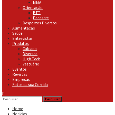
MMA
Orientação
BTT
Pedestre
Desportos Diversos
Alimentação
Saúde
Entrevistas
Produtos
Calçado
Diversos
High Tech
Vestuário
Eventos
Revistas
Empresas
Fotos da sua Corrida
Pesquisar
por:
Home
Notícias