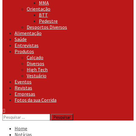
MMA
Orientação
BTT
Pedestre
Desportos Diversos
Alimentação
Saúde
Entrevistas
Produtos
Calçado
Diversos
High Tech
Vestuário
Eventos
Revistas
Empresas
Fotos da sua Corrida
Pesquisar
por:
Home
Notícias