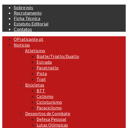
Skip
Sobre nós
to
Recrutamento
content
Ficha Técnica
Estatuto Editorial
Contatos
Primary
OPraticante.pt
Menu
Noticias
Atletismo
Biatle/Triatlo/Duatlo
Estrada
Paratriatlo
Pista
Trail
Bicicletas
BTT
Ciclismo
Cicloturismo
Paraciclismo
Desportos de Combate
Defesa Pessoal
Lutas Olímpicas