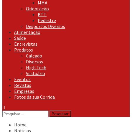
MMA
Orientação
BTT
Pedestre
Desportos Diversos
Alimentação
Saúde
Entrevistas
Produtos
Calçado
Diversos
High Tech
Vestuário
Eventos
Revistas
Empresas
Fotos da sua Corrida
Pesquisar
por:
Home
Notícias