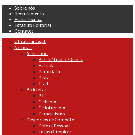
Skip
Sobre nós
to
Recrutamento
content
Ficha Técnica
Estatuto Editorial
Contatos
Primary
OPraticante.pt
Menu
Noticias
Atletismo
Biatle/Triatlo/Duatlo
Estrada
Paratriatlo
Pista
Trail
Bicicletas
BTT
Ciclismo
Cicloturismo
Paraciclismo
Desportos de Combate
Defesa Pessoal
Lutas Olímpicas