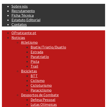
Skip
Sobre nós
to
Recrutamento
content
Ficha Técnica
Estatuto Editorial
Contatos
Primary
OPraticante.pt
Menu
Noticias
Atletismo
Biatle/Triatlo/Duatlo
Estrada
Paratriatlo
Pista
Trail
Bicicletas
BTT
Ciclismo
Cicloturismo
Paraciclismo
Desportos de Combate
Defesa Pessoal
Lutas Olímpicas