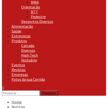
MMA
Orientação
BTT
Pedestre
Desportos Diversos
Alimentação
Saúde
Entrevistas
Produtos
Calçado
Diversos
High Tech
Vestuário
Eventos
Revistas
Empresas
Fotos da sua Corrida
Pesquisar
por:
Home
Notícias