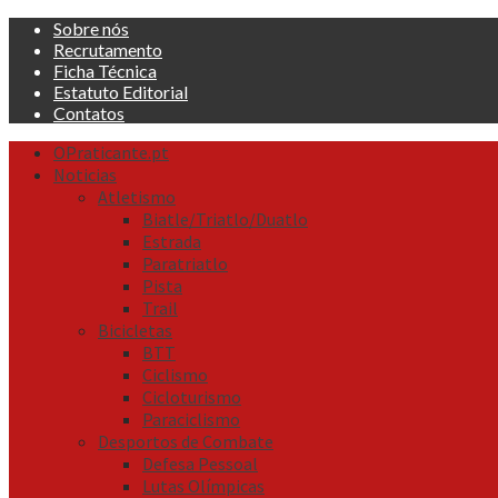
Skip
Sobre nós
to
Recrutamento
content
Ficha Técnica
Estatuto Editorial
Contatos
Primary
OPraticante.pt
Menu
Noticias
Atletismo
Biatle/Triatlo/Duatlo
Estrada
Paratriatlo
Pista
Trail
Bicicletas
BTT
Ciclismo
Cicloturismo
Paraciclismo
Desportos de Combate
Defesa Pessoal
Lutas Olímpicas