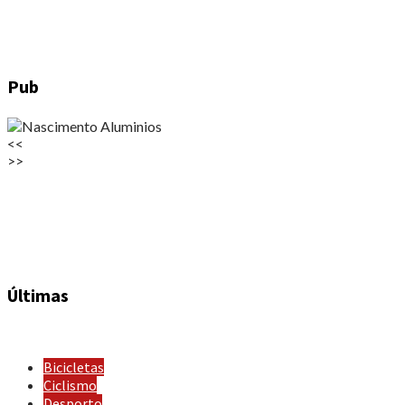
Pub
<<
>>
Últimas
Bicicletas
Ciclismo
Desporto