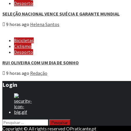
Desporto
SELEÇÃO NACIONAL VENCE SUÉCIA E GARANTE MUNDIAL
9 horas ago
Helena Santos
Bicicletas
Ciclismo
Desporto
RUI OLIVEIRA COM UM DIA DE SONHO
9 horas ago
Redação
Login
Pesquisar
por:
Copyright © All rights reserved OPraticante.pt