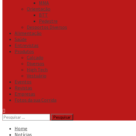
MMA
Orientação
BTT
Pedestre
Desportos Diversos
Alimentação
Saúde
Entrevistas
Produtos
Calçado
Diversos
High Tech
Vestuário
Eventos
Revistas
Empresas
Fotos da sua Corrida
Pesquisar
por:
Home
Notícias