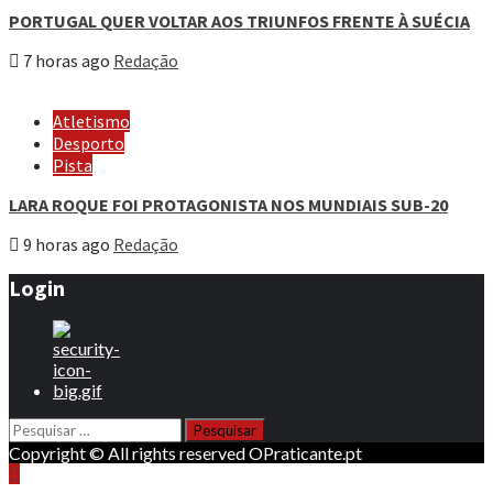
PORTUGAL QUER VOLTAR AOS TRIUNFOS FRENTE À SUÉCIA
7 horas ago
Redação
Atletismo
Desporto
Pista
LARA ROQUE FOI PROTAGONISTA NOS MUNDIAIS SUB-20
9 horas ago
Redação
Login
Pesquisar
por:
Copyright © All rights reserved OPraticante.pt