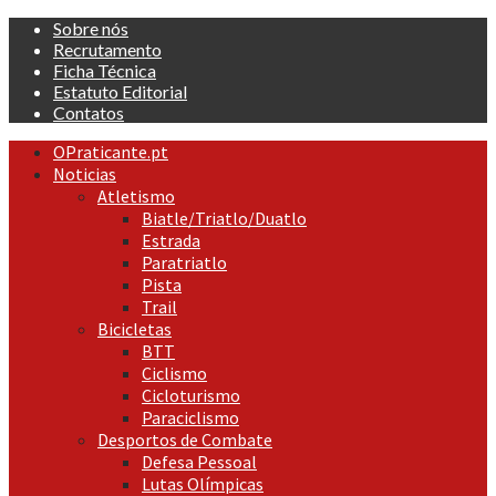
Skip
Sobre nós
to
Recrutamento
content
Ficha Técnica
Estatuto Editorial
Contatos
Primary
OPraticante.pt
Menu
Noticias
Atletismo
Biatle/Triatlo/Duatlo
Estrada
Paratriatlo
Pista
Trail
Bicicletas
BTT
Ciclismo
Cicloturismo
Paraciclismo
Desportos de Combate
Defesa Pessoal
Lutas Olímpicas