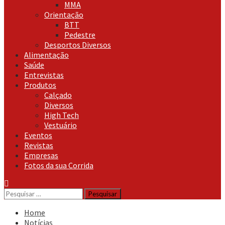
MMA
Orientação
BTT
Pedestre
Desportos Diversos
Alimentação
Saúde
Entrevistas
Produtos
Calçado
Diversos
High Tech
Vestuário
Eventos
Revistas
Empresas
Fotos da sua Corrida
Pesquisar
por:
Home
Notícias