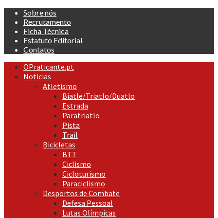
Skip
Sobre nós
to
Recrutamento
content
Ficha Técnica
Estatuto Editorial
Contatos
Primary
OPraticante.pt
Menu
Noticias
Atletismo
Biatle/Triatlo/Duatlo
Estrada
Paratriatlo
Pista
Trail
Bicicletas
BTT
Ciclismo
Cicloturismo
Paraciclismo
Desportos de Combate
Defesa Pessoal
Lutas Olímpicas