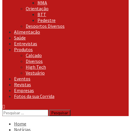
MMA
Orientação
BTT
Pedestre
Desportos Diversos
Alimentação
Saúde
Entrevistas
Produtos
Calçado
Diversos
High Tech
Vestuário
Eventos
Revistas
Empresas
Fotos da sua Corrida
Pesquisar
por:
Home
Notícias