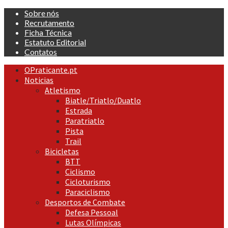
Skip
Sobre nós
to
Recrutamento
content
Ficha Técnica
Estatuto Editorial
Contatos
Primary
OPraticante.pt
Menu
Noticias
Atletismo
Biatle/Triatlo/Duatlo
Estrada
Paratriatlo
Pista
Trail
Bicicletas
BTT
Ciclismo
Cicloturismo
Paraciclismo
Desportos de Combate
Defesa Pessoal
Lutas Olímpicas