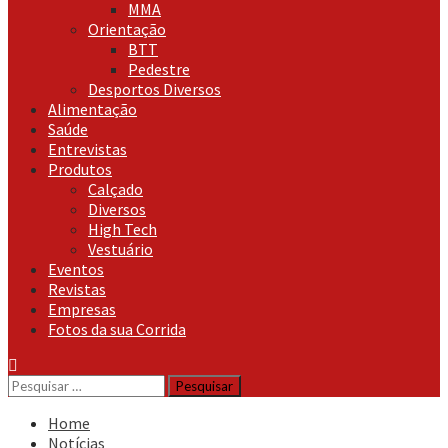
MMA
Orientação
BTT
Pedestre
Desportos Diversos
Alimentação
Saúde
Entrevistas
Produtos
Calçado
Diversos
High Tech
Vestuário
Eventos
Revistas
Empresas
Fotos da sua Corrida
Pesquisar
por:
Home
Notícias