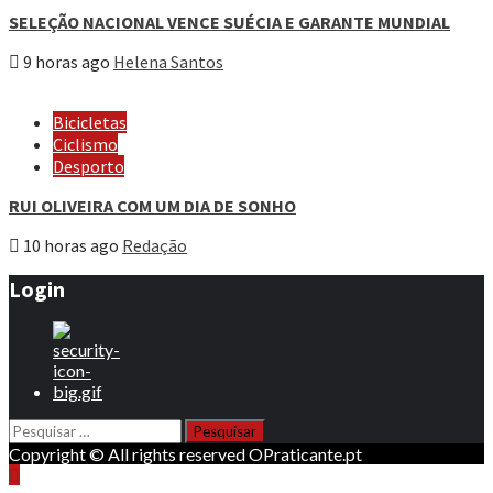
SELEÇÃO NACIONAL VENCE SUÉCIA E GARANTE MUNDIAL
9 horas ago
Helena Santos
Bicicletas
Ciclismo
Desporto
RUI OLIVEIRA COM UM DIA DE SONHO
10 horas ago
Redação
Login
Pesquisar
por:
Copyright © All rights reserved OPraticante.pt