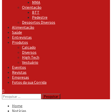
MMA
Orientação
BTT
Pedestre
Desportos Diversos
Alimentação
Saúde
Entrevistas
Produtos
Calçado
Diversos
High Tech
Vestuário
Eventos
Revistas
Empresas
Fotos da sua Corrida
Pesquisar
por:
Home
Notícias