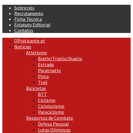
Skip
Sobre nós
to
Recrutamento
content
Ficha Técnica
Estatuto Editorial
Contatos
Primary
OPraticante.pt
Menu
Noticias
Atletismo
Biatle/Triatlo/Duatlo
Estrada
Paratriatlo
Pista
Trail
Bicicletas
BTT
Ciclismo
Cicloturismo
Paraciclismo
Desportos de Combate
Defesa Pessoal
Lutas Olímpicas