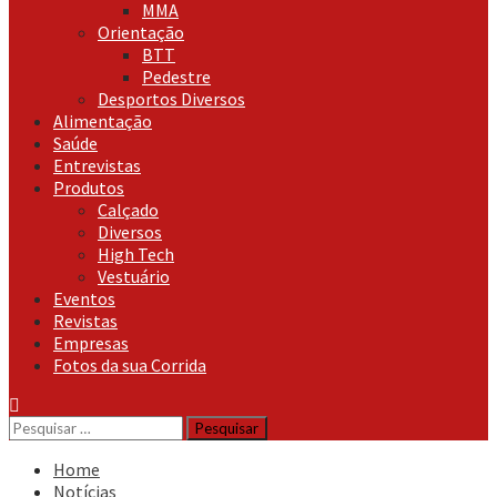
MMA
Orientação
BTT
Pedestre
Desportos Diversos
Alimentação
Saúde
Entrevistas
Produtos
Calçado
Diversos
High Tech
Vestuário
Eventos
Revistas
Empresas
Fotos da sua Corrida
Pesquisar
por:
Home
Notícias