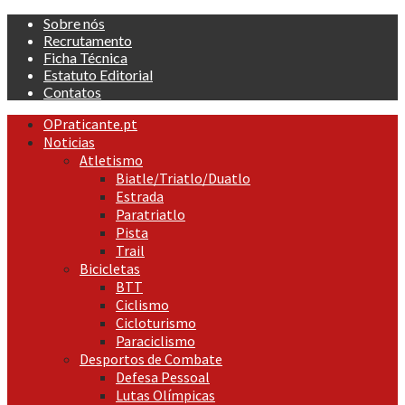
Skip
Sobre nós
to
Recrutamento
content
Ficha Técnica
Estatuto Editorial
Contatos
Primary
OPraticante.pt
Menu
Noticias
Atletismo
Biatle/Triatlo/Duatlo
Estrada
Paratriatlo
Pista
Trail
Bicicletas
BTT
Ciclismo
Cicloturismo
Paraciclismo
Desportos de Combate
Defesa Pessoal
Lutas Olímpicas