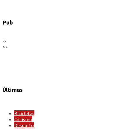
Pub
<<
>>
Últimas
Bicicletas
Ciclismo
Desporto