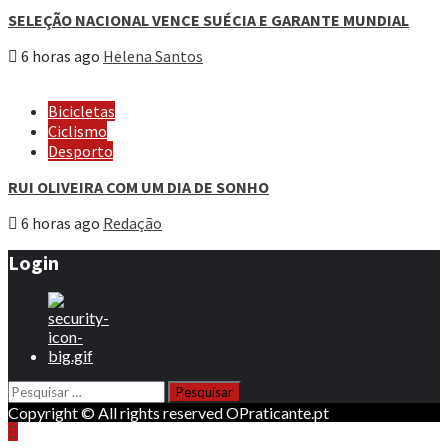
SELEÇÃO NACIONAL VENCE SUÉCIA E GARANTE MUNDIAL
6 horas ago
Helena Santos
Bicicletas
Ciclismo
Desporto
RUI OLIVEIRA COM UM DIA DE SONHO
6 horas ago
Redação
Login
Pesquisar
por:
Copyright © All rights reserved OPraticante.pt