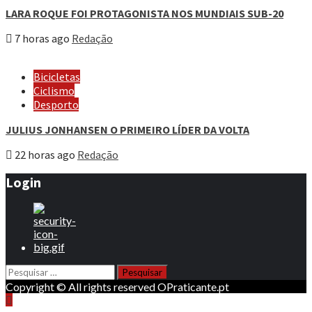
LARA ROQUE FOI PROTAGONISTA NOS MUNDIAIS SUB-20
7 horas ago
Redação
Bicicletas
Ciclismo
Desporto
JULIUS JONHANSEN O PRIMEIRO LÍDER DA VOLTA
22 horas ago
Redação
Login
Pesquisar
por:
Copyright © All rights reserved OPraticante.pt