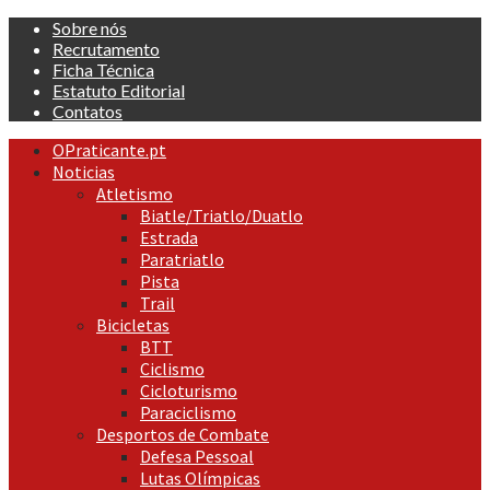
Skip
Sobre nós
to
Recrutamento
content
Ficha Técnica
Estatuto Editorial
Contatos
Primary
OPraticante.pt
Menu
Noticias
Atletismo
Biatle/Triatlo/Duatlo
Estrada
Paratriatlo
Pista
Trail
Bicicletas
BTT
Ciclismo
Cicloturismo
Paraciclismo
Desportos de Combate
Defesa Pessoal
Lutas Olímpicas