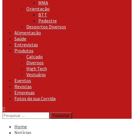
MMA
Orientação
BTT
Pedestre
Desportos Diversos
Alimentação
Saúde
Entrevistas
Produtos
Calçado
Diversos
High Tech
Vestuário
Eventos
Revistas
Empresas
Fotos da sua Corrida
Pesquisar
por:
Home
Notícias