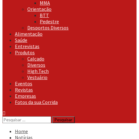
MMA
Orientação
BTT
Pedestre
Desportos Diversos
Alimentação
Saúde
Entrevistas
Produtos
Calçado
Diversos
High Tech
Vestuário
Eventos
Revistas
Empresas
Fotos da sua Corrida
Pesquisar
por:
Home
Notícias