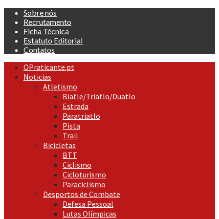
Skip
Sobre nós
to
Recrutamento
content
Ficha Técnica
Estatuto Editorial
Contatos
Primary
OPraticante.pt
Menu
Noticias
Atletismo
Biatle/Triatlo/Duatlo
Estrada
Paratriatlo
Pista
Trail
Bicicletas
BTT
Ciclismo
Cicloturismo
Paraciclismo
Desportos de Combate
Defesa Pessoal
Lutas Olímpicas