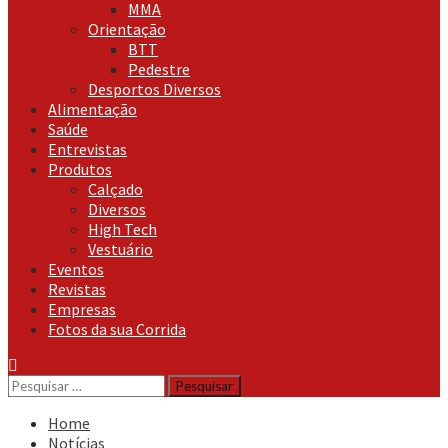
MMA
Orientação
BTT
Pedestre
Desportos Diversos
Alimentação
Saúde
Entrevistas
Produtos
Calçado
Diversos
High Tech
Vestuário
Eventos
Revistas
Empresas
Fotos da sua Corrida
Pesquisar
por:
Home
Notícias