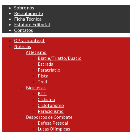
Skip
Sobre nós
to
Recrutamento
content
Ficha Técnica
Estatuto Editorial
Contatos
Primary
OPraticante.pt
Menu
Noticias
Atletismo
Biatle/Triatlo/Duatlo
Estrada
Paratriatlo
Pista
Trail
Bicicletas
BTT
Ciclismo
Cicloturismo
Paraciclismo
Desportos de Combate
Defesa Pessoal
Lutas Olímpicas