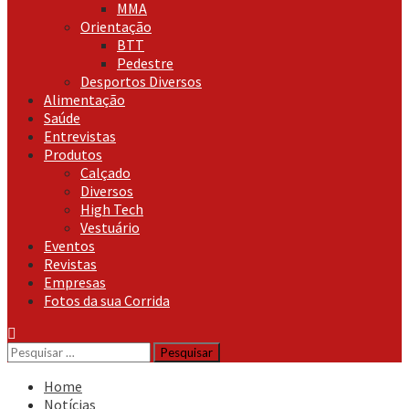
MMA
Orientação
BTT
Pedestre
Desportos Diversos
Alimentação
Saúde
Entrevistas
Produtos
Calçado
Diversos
High Tech
Vestuário
Eventos
Revistas
Empresas
Fotos da sua Corrida
Pesquisar
por:
Home
Notícias