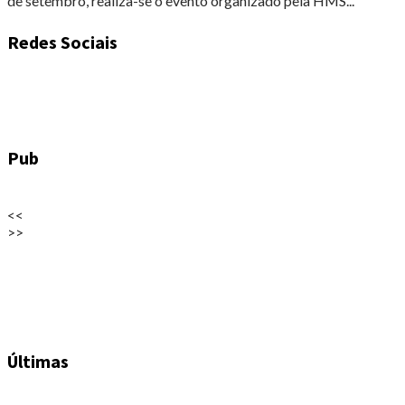
de setembro, realiza-se o evento organizado pela HMS...
Redes Sociais
Pub
<<
>>
Últimas