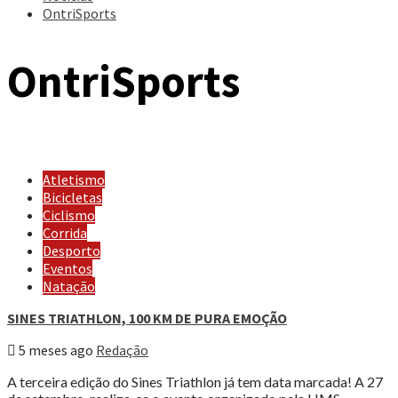
OntriSports
OntriSports
Atletismo
Bicicletas
Ciclismo
Corrida
Desporto
Eventos
Natação
SINES TRIATHLON, 100 KM DE PURA EMOÇÃO
5 meses ago
Redação
A terceira edição do Sines Triathlon já tem data marcada! A 27