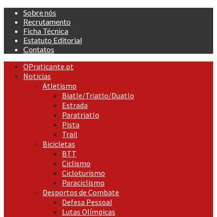
Skip
Sobre nós
to
Recrutamento
content
Ficha Técnica
Estatuto Editorial
Contatos
Primary
OPraticante.pt
Menu
Noticias
Atletismo
Biatle/Triatlo/Duatlo
Estrada
Paratriatlo
Pista
Trail
Bicicletas
BTT
Ciclismo
Cicloturismo
Paraciclismo
Desportos de Combate
Defesa Pessoal
Lutas Olímpicas