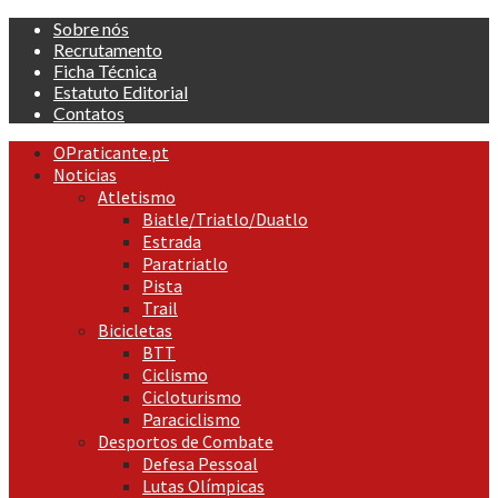
Skip
Sobre nós
to
Recrutamento
content
Ficha Técnica
Estatuto Editorial
Contatos
Primary
OPraticante.pt
Menu
Noticias
Atletismo
Biatle/Triatlo/Duatlo
Estrada
Paratriatlo
Pista
Trail
Bicicletas
BTT
Ciclismo
Cicloturismo
Paraciclismo
Desportos de Combate
Defesa Pessoal
Lutas Olímpicas