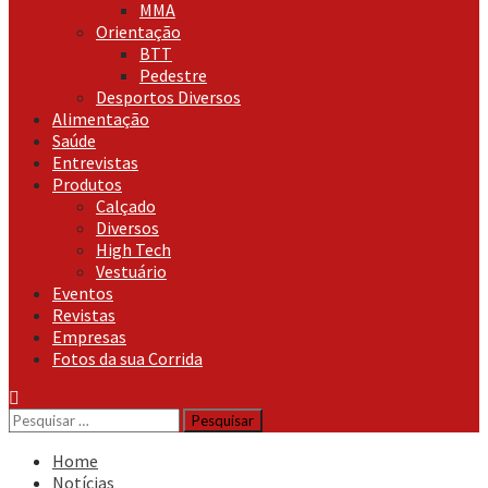
MMA
Orientação
BTT
Pedestre
Desportos Diversos
Alimentação
Saúde
Entrevistas
Produtos
Calçado
Diversos
High Tech
Vestuário
Eventos
Revistas
Empresas
Fotos da sua Corrida
Pesquisar
por:
Home
Notícias