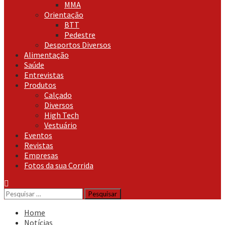
MMA
Orientação
BTT
Pedestre
Desportos Diversos
Alimentação
Saúde
Entrevistas
Produtos
Calçado
Diversos
High Tech
Vestuário
Eventos
Revistas
Empresas
Fotos da sua Corrida
Pesquisar
por:
Home
Notícias