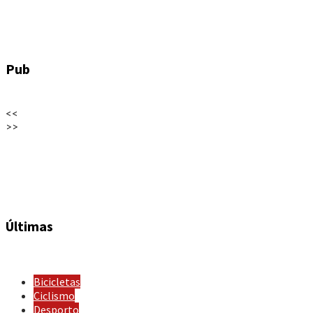
Pub
<<
>>
Últimas
Bicicletas
Ciclismo
Desporto