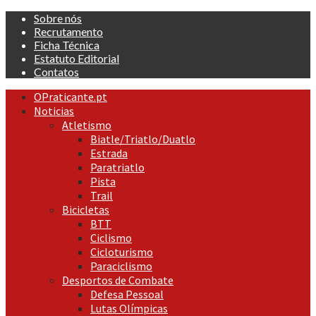
Skip
Sobre nós
to
Recrutamento
content
Ficha Técnica
Estatuto Editorial
Contatos
Primary
OPraticante.pt
Menu
Noticias
Atletismo
Biatle/Triatlo/Duatlo
Estrada
Paratriatlo
Pista
Trail
Bicicletas
BTT
Ciclismo
Cicloturismo
Paraciclismo
Desportos de Combate
Defesa Pessoal
Lutas Olímpicas