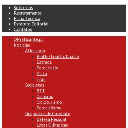
Skip
Sobre nós
to
Recrutamento
content
Ficha Técnica
Estatuto Editorial
Contatos
Primary
OPraticante.pt
Menu
Noticias
Atletismo
Biatle/Triatlo/Duatlo
Estrada
Paratriatlo
Pista
Trail
Bicicletas
BTT
Ciclismo
Cicloturismo
Paraciclismo
Desportos de Combate
Defesa Pessoal
Lutas Olímpicas