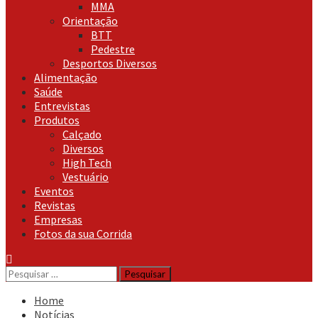
MMA
Orientação
BTT
Pedestre
Desportos Diversos
Alimentação
Saúde
Entrevistas
Produtos
Calçado
Diversos
High Tech
Vestuário
Eventos
Revistas
Empresas
Fotos da sua Corrida
Pesquisar
por:
Home
Notícias