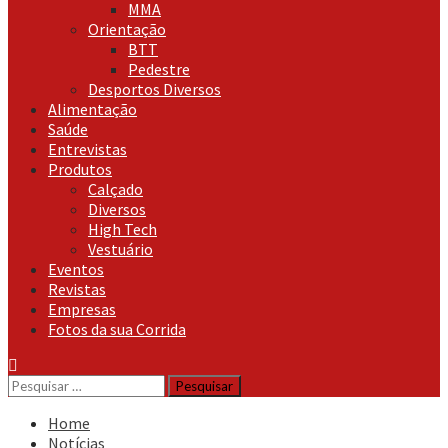
MMA
Orientação
BTT
Pedestre
Desportos Diversos
Alimentação
Saúde
Entrevistas
Produtos
Calçado
Diversos
High Tech
Vestuário
Eventos
Revistas
Empresas
Fotos da sua Corrida
Pesquisar
por:
Home
Notícias