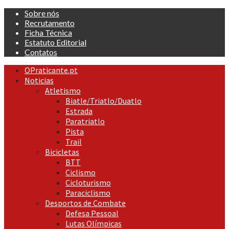
Skip
Sobre nós
to
Recrutamento
content
Ficha Técnica
Estatuto Editorial
Contatos
Primary
OPraticante.pt
Menu
Noticias
Atletismo
Biatle/Triatlo/Duatlo
Estrada
Paratriatlo
Pista
Trail
Bicicletas
BTT
Ciclismo
Cicloturismo
Paraciclismo
Desportos de Combate
Defesa Pessoal
Lutas Olímpicas