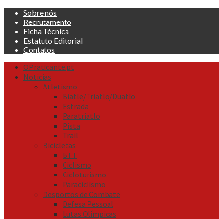
Skip
Sobre nós
to
Recrutamento
content
Ficha Técnica
Estatuto Editorial
Contatos
Primary
OPraticante.pt
Menu
Noticias
Atletismo
Biatle/Triatlo/Duatlo
Estrada
Paratriatlo
Pista
Trail
Bicicletas
BTT
Ciclismo
Cicloturismo
Paraciclismo
Desportos de Combate
Defesa Pessoal
Lutas Olímpicas