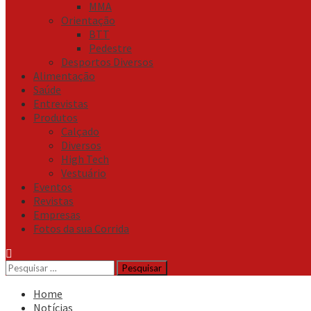
MMA
Orientação
BTT
Pedestre
Desportos Diversos
Alimentação
Saúde
Entrevistas
Produtos
Calçado
Diversos
High Tech
Vestuário
Eventos
Revistas
Empresas
Fotos da sua Corrida
Pesquisar
por:
Home
Notícias