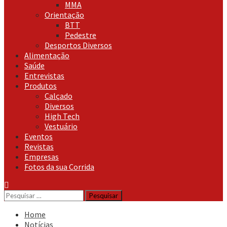
MMA
Orientação
BTT
Pedestre
Desportos Diversos
Alimentação
Saúde
Entrevistas
Produtos
Calçado
Diversos
High Tech
Vestuário
Eventos
Revistas
Empresas
Fotos da sua Corrida
Pesquisar
por:
Home
Notícias