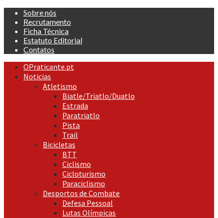
Skip
Sobre nós
to
Recrutamento
content
Ficha Técnica
Estatuto Editorial
Contatos
Primary
OPraticante.pt
Menu
Noticias
Atletismo
Biatle/Triatlo/Duatlo
Estrada
Paratriatlo
Pista
Trail
Bicicletas
BTT
Ciclismo
Cicloturismo
Paraciclismo
Desportos de Combate
Defesa Pessoal
Lutas Olímpicas