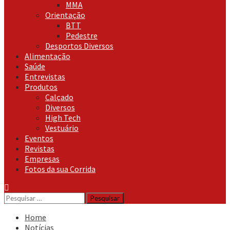
MMA
Orientação
BTT
Pedestre
Desportos Diversos
Alimentação
Saúde
Entrevistas
Produtos
Calçado
Diversos
High Tech
Vestuário
Eventos
Revistas
Empresas
Fotos da sua Corrida
Pesquisar
por:
Home
Notícias