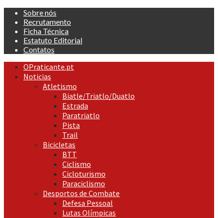
Skip
Sobre nós
to
Recrutamento
content
Ficha Técnica
Estatuto Editorial
Contatos
Primary
OPraticante.pt
Menu
Noticias
Atletismo
Biatle/Triatlo/Duatlo
Estrada
Paratriatlo
Pista
Trail
Bicicletas
BTT
Ciclismo
Cicloturismo
Paraciclismo
Desportos de Combate
Defesa Pessoal
Lutas Olímpicas