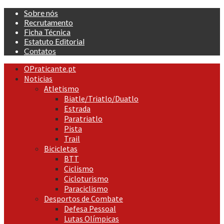
Skip
Sobre nós
to
Recrutamento
content
Ficha Técnica
Estatuto Editorial
Contatos
Primary
OPraticante.pt
Menu
Noticias
Atletismo
Biatle/Triatlo/Duatlo
Estrada
Paratriatlo
Pista
Trail
Bicicletas
BTT
Ciclismo
Cicloturismo
Paraciclismo
Desportos de Combate
Defesa Pessoal
Lutas Olímpicas