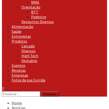
MMA
Orientação
BTT
Pedestre
Desportos Diversos
Alimentação
Saúde
Entrevistas
Produtos
Calçado
Diversos
High Tech
Vestuário
Eventos
Revistas
Empresas
Fotos da sua Corrida
Pesquisar
por:
Home
Notícias