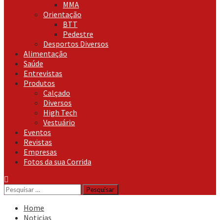
MMA
Orientação
BTT
Pedestre
Desportos Diversos
Alimentação
Saúde
Entrevistas
Produtos
Calçado
Diversos
High Tech
Vestuário
Eventos
Revistas
Empresas
Fotos da sua Corrida
Pesquisar
por:
Home
Noticias