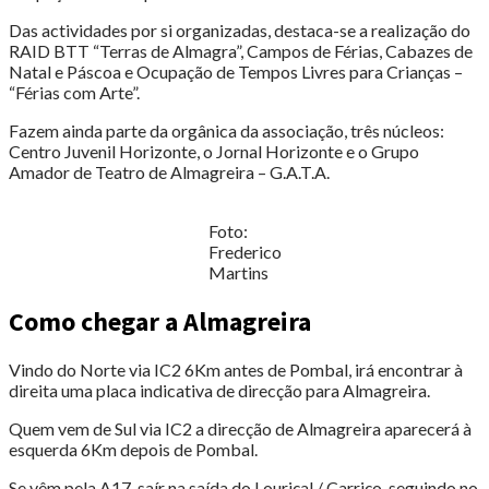
Das actividades por si organizadas, destaca-se a realização do
RAID BTT “Terras de Almagra”, Campos de Férias, Cabazes de
Natal e Páscoa e Ocupação de Tempos Livres para Crianças –
“Férias com Arte”.
Fazem ainda parte da orgânica da associação, três núcleos:
Centro Juvenil Horizonte, o Jornal Horizonte e o Grupo
Amador de Teatro de Almagreira – G.A.T.A.
Foto:
Frederico
Martins
Como chegar a Almagreira
Vindo do Norte via IC2 6Km antes de Pombal, irá encontrar à
direita uma placa indicativa de direcção para Almagreira.
Quem vem de Sul via IC2 a direcção de Almagreira aparecerá à
esquerda 6Km depois de Pombal.
Se vêm pela A17, saír na saída do Louriçal / Carriço, seguindo no