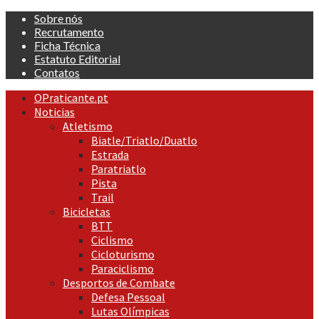
Skip
Sobre nós
to
Recrutamento
content
Ficha Técnica
Estatuto Editorial
Contatos
Primary
OPraticante.pt
Menu
Noticias
Atletismo
Biatle/Triatlo/Duatlo
Estrada
Paratriatlo
Pista
Trail
Bicicletas
BTT
Ciclismo
Cicloturismo
Paraciclismo
Desportos de Combate
Defesa Pessoal
Lutas Olímpicas