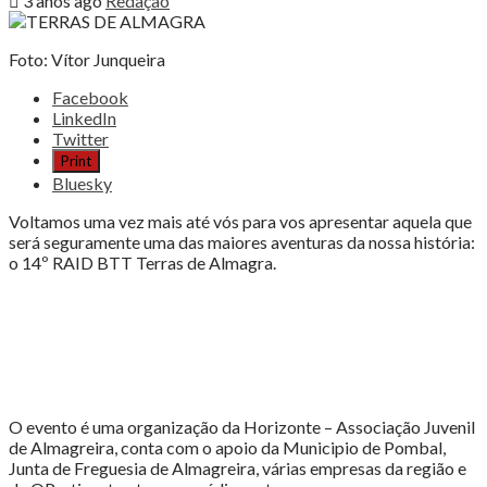
3 anos ago
Redação
Foto: Vítor Junqueira
Share
Facebook
the
LinkedIn
post
Twitter
"TERRAS
Print
DE
Bluesky
ALMAGRA…
ESTÁ
Voltamos uma vez mais até vós para vos apresentar aquela que
DE
será seguramente uma das maiores aventuras da nossa história:
VOLTA!"
o 14º RAID BTT Terras de Almagra.
O evento é uma organização da Horizonte – Associação Juvenil
de Almagreira, conta com o apoio da Municipio de Pombal,
Junta de Freguesia de Almagreira, várias empresas da região e