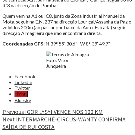
IC8 na direcção de Pombal.
Quem vem na A1 ou IC8, junto da Zona Industrial Manuel da
Mota, seguir na E.N. 237 na direcção Louriçal/Assanha da Paz e
volvidos 200m (ao passar por baixo da Auto-Estrada) seguir
direcção Almagreira que irão encontrar à direita.
Coordenadas GPS:
N 39° 59′ 30.6″ , W 8° 39′ 49.7″
Foto: Vítor
Junqueira
Share
Facebook
the
LinkedIn
post
Twitter
"TERRAS
Print
DE
Bluesky
ALMAGRA…
ESTÁ
Continue
Previous
IGOR LYSYI VENCE NOS 100 KM
DE
Next
INTERMARCHÉ-CIRCUS-WANTY CONFIRMA
Reading
VOLTA!"
SAÍDA DE RUI COSTA