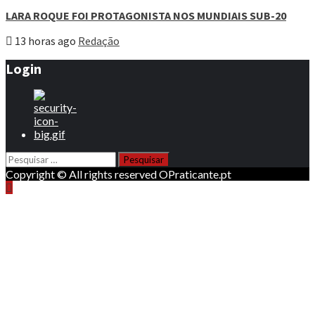
LARA ROQUE FOI PROTAGONISTA NOS MUNDIAIS SUB-20
13 horas ago
Redação
Login
Pesquisar
por:
Copyright © All rights reserved OPraticante.pt