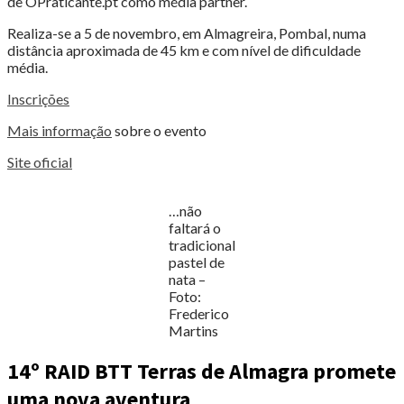
de OPraticante.pt como média partner.
Realiza-se a 5 de novembro, em Almagreira, Pombal, numa
distância aproximada de 45 km e com nível de dificuldade
média.
Inscrições
Mais informação
sobre o evento
Site oficial
…não
faltará o
tradicional
pastel de
nata –
Foto:
Frederico
Martins
14º RAID BTT Terras de Almagra promete
uma nova aventura