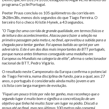
programa Cyclin’Portugal.
Peeter Pruus concluiu os 105 quilómetros da corrida em
3h28m38s, menos dois segundos do que Tiago Ferreira. O
terceiro foi o checo Kristin Hynek, a 43 segundos.
“O Tiago fez uma corrida de grande qualidade, em termos físicos e
de leitura dos acontecimentos. Atacou para fazer a seleção na
primeira passagem pela meta e, no final, aproveitou a subida para a
chegada para tentar ganhar. Foi apenas batido ao sprint por um
adversário. Este é um dos dias mais importantes do BTT português,
porque nunca antes tínhamos conseguido uma medalha em
Europeus ou Mundiais na categoria de elite”
, afirma o selecionador
nacional de BTT, Pedro Vigário.
O resultado neste Campeonato da Europa confirma o potencial
de Tiago Ferreira, numa disciplina de fundo, para a qual, aos 27
anos, o português é considerado ainda muito jovem e um
ciclista com larga margem de evolução.
“Fiquei um pouco triste por não ter ganho, mas reconheço que o
segundo lugar é muito bom e significa a concretização de um
objetivo que tinha há muito: fazer um lugar no pódio. Discuti a
prova até ao final, mas nos últimos 100 metros não consegui