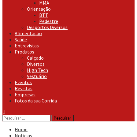
MMA
Orientação
BTT
Pedestre
Desportos Diversos
Alimentação
Saúde
Entrevistas
Produtos
Calçado
Diversos
High Tech
Vestuário
Eventos
Revistas
Empresas
Fotos da sua Corrida
Pesquisar
por:
Home
Noticias