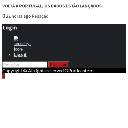
VOLTA A PORTUGAL, OS DADOS ESTÃO LANÇADOS
22 horas ago
Redação
Login
Pesquisar
por:
Copyright © All rights reserved OPraticante.pt