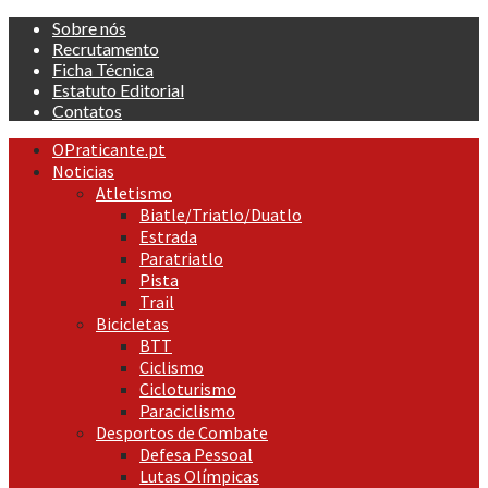
Skip
Sobre nós
to
Recrutamento
content
Ficha Técnica
Estatuto Editorial
Contatos
Primary
OPraticante.pt
Menu
Noticias
Atletismo
Biatle/Triatlo/Duatlo
Estrada
Paratriatlo
Pista
Trail
Bicicletas
BTT
Ciclismo
Cicloturismo
Paraciclismo
Desportos de Combate
Defesa Pessoal
Lutas Olímpicas