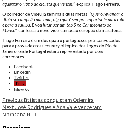
aguentar o ritmo do ciclista que venceu”
, explica Tiago Ferreira.
O corredor de Viseu já tem mais duas metas:
“Quero revalidar o
título de campeão nacional, algo que é sempre importante para mim
e para a equipa. E vou lutar por um top 5 no Campeonato do
Mundo”
, confessa o novo vice-campeão europeu de maratonas.
Tiago Ferreira é um dos quatro portugueses pré-convocados
para a prova de cross country olímpico dos Jogos do Rio de
Janeiro, onde Portugal estará representado por dois
corredores.
Share
Facebook
the
LinkedIn
post
Twitter
"Tiago
Print
Ferreira
Bluesky
vice-
campeão
Continue
Previous
Bttistas conquistam Odemira
europeu
Next
José Rodrigues e Ana Vale venceram
Reading
de
Maratona BTT
maratonas"
Parceiros