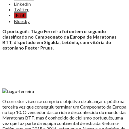
the
LinkedIn
post
Twitter
"Tiago
Print
Ferreira
Bluesky
vice-
campeão
O português Tiago Ferreira foi ontem o segundo
europeu
classificado no Campeonato da Europa de Maratonas
de
BTT, disputado em Sigulda, Letónia, com vitória do
maratonas"
estoniano Peeter Pruus.
O corredor viseense cumpriu o objetivo de alcançar o pódio na
terceira vez que conseguiu terminar um Campeonato da Europa
no top 10. O vencedor da corrida é desconhecido do mundo das
Maratonas BTT, mas é conhecido do ciclismo português, uma
vez que faz parte da equipa continental de estrada Rietumu-
Delfin, que, em 2015 e 2016, estagiou no Algarve, no âmbito do