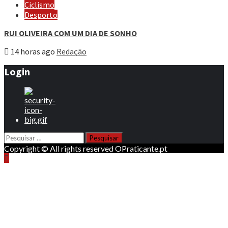
Ciclismo
Desporto
RUI OLIVEIRA COM UM DIA DE SONHO
14 horas ago
Redação
Login
Pesquisar
por:
Copyright © All rights reserved OPraticante.pt