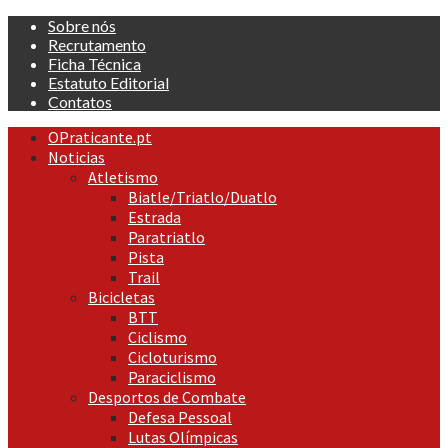
Skip
Sobre nós
to
Recrutamento
content
Ficha Técnica
Estatuto Editorial
Contatos
Primary
OPraticante.pt
Menu
Noticias
Atletismo
Biatle/Triatlo/Duatlo
Estrada
Paratriatlo
Pista
Trail
Bicicletas
BTT
Ciclismo
Cicloturismo
Paraciclismo
Desportos de Combate
Defesa Pessoal
Lutas Olímpicas