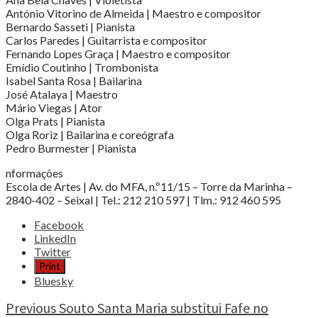
António Vitorino de Almeida | Maestro e compositor
Bernardo Sasseti | Pianista
Carlos Paredes | Guitarrista e compositor
Fernando Lopes Graça | Maestro e compositor
Emídio Coutinho | Trombonista
Isabel Santa Rosa | Bailarina
José Atalaya | Maestro
Mário Viegas | Ator
Olga Prats | Pianista
Olga Roriz | Bailarina e coreógrafa
Pedro Burmester | Pianista
nformações
Escola de Artes | Av. do MFA, n.º11/15 – Torre da Marinha –
2840-402 – Seixal | Tel.: 212 210 597 | Tlm.: 912 460 595
Share
Facebook
the
LinkedIn
post
Twitter
"Independente
Print
Futebol
Bluesky
Clube
Torrense
Continue
Previous
Souto Santa Maria substitui Fafe no