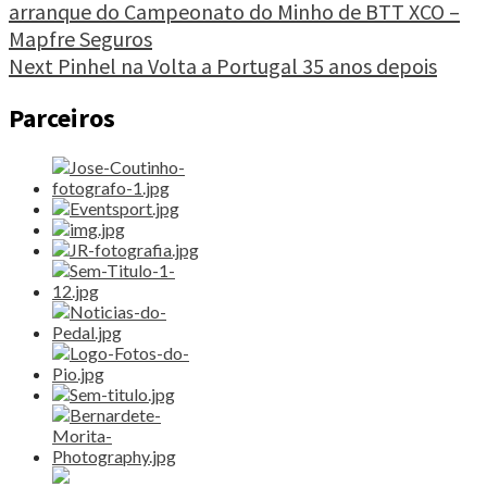
comemora
arranque do Campeonato do Minho de BTT XCO –
Reading
90.º
Mapfre Seguros
aniversário"
Next
Pinhel na Volta a Portugal 35 anos depois
Parceiros