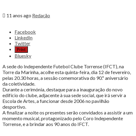
11 anos ago
Redação
Share
Facebook
the
LinkedIn
post
Twitter
"Independente
Print
Futebol
Bluesky
Clube
Torrense
A sede do Independente Futebol Clube Torrense (IFCT), na
comemora
Torre da Marinha, acolhe esta quinta-feira, dia 12 de fevereiro,
90.º
pelas 20.30 horas, a sessão comemorativa do 90.º aniversário
aniversário"
da coletividade.
Durante a cerimónia, destaque para a inauguração do novo
edifício do clube, adjacente à sua sede social, que irá servir a
Escola de Artes, a funcionar desde 2006 no pavilhão
desportivo.
A finalizar a noite os presentes serão convidados a assistir a um
momento musical, protagonizado pelo Coro Independente
Torrense, e a brindar aos 90 anos do IFCT.