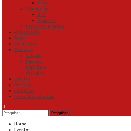
MMA
Orientação
BTT
Pedestre
Desportos Diversos
Alimentação
Saúde
Entrevistas
Produtos
Calçado
Diversos
High Tech
Vestuário
Eventos
Revistas
Empresas
Fotos da sua Corrida
Pesquisar
por:
Home
Eventos