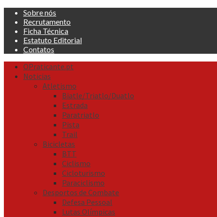
Skip
Sobre nós
to
Recrutamento
content
Ficha Técnica
Estatuto Editorial
Contatos
Primary
OPraticante.pt
Menu
Noticias
Atletismo
Biatle/Triatlo/Duatlo
Estrada
Paratriatlo
Pista
Trail
Bicicletas
BTT
Ciclismo
Cicloturismo
Paraciclismo
Desportos de Combate
Defesa Pessoal
Lutas Olímpicas