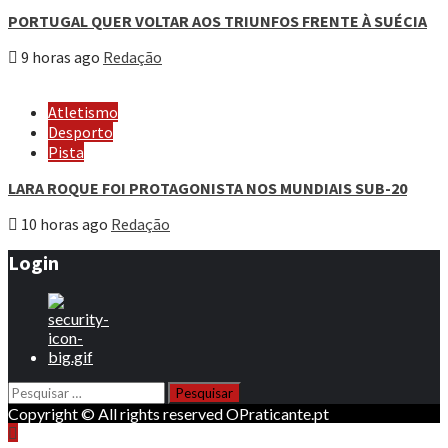
PORTUGAL QUER VOLTAR AOS TRIUNFOS FRENTE À SUÉCIA
9 horas ago
Redação
Atletismo
Desporto
Pista
LARA ROQUE FOI PROTAGONISTA NOS MUNDIAIS SUB-20
10 horas ago
Redação
Login
Pesquisar
por:
Copyright © All rights reserved OPraticante.pt