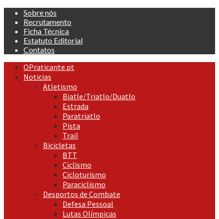
Skip
Sobre nós
to
Recrutamento
content
Ficha Técnica
Estatuto Editorial
Contatos
Primary
OPraticante.pt
Menu
Noticias
Atletismo
Biatle/Triatlo/Duatlo
Estrada
Paratriatlo
Pista
Trail
Bicicletas
BTT
Ciclismo
Cicloturismo
Paraciclismo
Desportos de Combate
Defesa Pessoal
Lutas Olímpicas