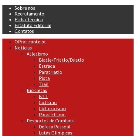
Skip
Sobre nós
to
Recrutamento
content
Ficha Técnica
Estatuto Editorial
Contatos
Primary
OPraticante.pt
Menu
Noticias
Atletismo
Biatle/Triatlo/Duatlo
Estrada
Paratriatlo
Pista
Trail
Bicicletas
BTT
Ciclismo
Cicloturismo
Paraciclismo
Desportos de Combate
Defesa Pessoal
Lutas Olímpicas