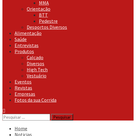
MMA
Orientação
BTT
Pedestre
Desportos Diversos
Alimentação
Saúde
Entrevistas
Produtos
Calçado
Diversos
High Tech
Vestuário
Eventos
Revistas
Empresas
Fotos da sua Corrida
Pesquisar
por:
Home
Noticias