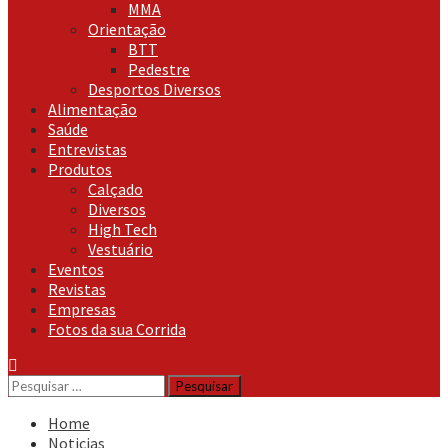
MMA
Orientação
BTT
Pedestre
Desportos Diversos
Alimentação
Saúde
Entrevistas
Produtos
Calçado
Diversos
High Tech
Vestuário
Eventos
Revistas
Empresas
Fotos da sua Corrida
Pesquisar
por:
Home
Noticias