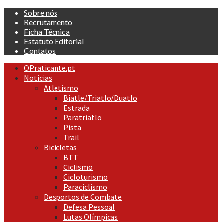
Skip
Sobre nós
to
Recrutamento
content
Ficha Técnica
Estatuto Editorial
Contatos
Primary
OPraticante.pt
Menu
Noticias
Atletismo
Biatle/Triatlo/Duatlo
Estrada
Paratriatlo
Pista
Trail
Bicicletas
BTT
Ciclismo
Cicloturismo
Paraciclismo
Desportos de Combate
Defesa Pessoal
Lutas Olímpicas