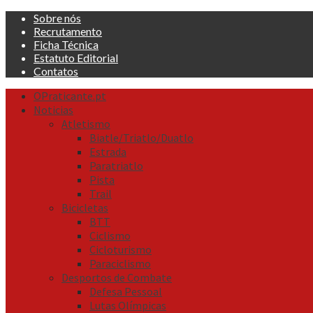
Skip
Sobre nós
to
Recrutamento
content
Ficha Técnica
Estatuto Editorial
Contatos
Primary
OPraticante.pt
Menu
Noticias
Atletismo
Biatle/Triatlo/Duatlo
Estrada
Paratriatlo
Pista
Trail
Bicicletas
BTT
Ciclismo
Cicloturismo
Paraciclismo
Desportos de Combate
Defesa Pessoal
Lutas Olímpicas