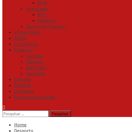
MMA
Orientação
BTT
Pedestre
Desportos Diversos
Alimentação
Saúde
Entrevistas
Produtos
Calçado
Diversos
High Tech
Vestuário
Eventos
Revistas
Empresas
Fotos da sua Corrida
Pesquisar
por:
Home
Desporto